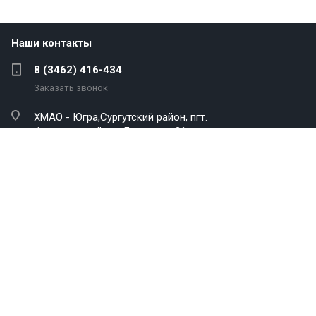
Наши контакты
8 (3462) 416-434
Заказать звонок
ХМАО - Югра,Сургутский район,
пгт.
Федоровский, ул. Ленина, д. 31
info@sk-navigator.ru
Компания
О компании
Реквизиты
Оборудование